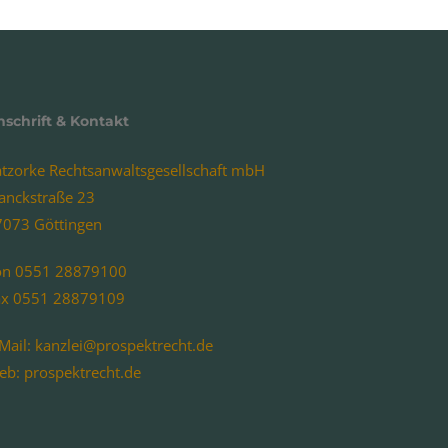
nschrift & Kontakt
atzorke Rechtsanwaltsgesellschaft mbH
lanckstraße 23
7073 Göttingen
on 0551 28879100
ax 0551 28879109
Mail:
kanzlei@prospektrecht.de
eb: prospektrecht.de