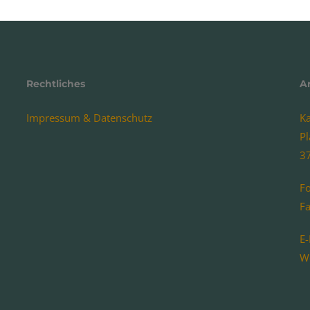
Rechtliches
A
Impressum & Datenschutz
K
P
3
F
F
E-
W