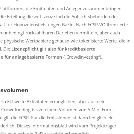
Plattformen, die Emittenten und Anleger zusammenbringen
die Erteilung dieser Lizenz sind die Aufsichtsbehörden der
alt für Finanzdienstleistungen BaFin. Nach ECSP-VO lizenzierte
on unbedingt rückzahlbaren Darlehen vermitteln, aber auch
 physische Wertpapiere genauso wie tokenisierte Werte, die in
d. Die
Lizenzpflicht gilt also für kreditbasierte
ie für anlagebasierte Formen
(„Crowdinvesting“).
onsvolumen
rn EU-weite Aktivitäten ermöglichen, aber auch ein
 Crowdfunding bis zu einem Volumen von 5 Mio. Euro –
 gilt die ECSP. Für die Emissionen ist dann lediglich ein
rderlich. Dieses Informationsblatt wird vom Projektträger
rüfung durch die BaFin ist nicht erforderlich.