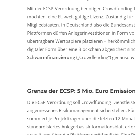
Mit der ECSP-Verordnung benötigen Crowdfunding-
möchten, eine EU-weit gültige Lizenz. Zuständig für 
Mitgliedstaaten, in Deutschland also die Bundesanst
Plattformen dürfen Anlegerinvestitionen in Form v
übertragbare Wertpapiere platzieren – herkömmliche
digitaler Form über eine Blockchain abgesichert sin
Schwarmfinanzierung
(„Crowdlending“) genauso
w
Grenze der ECSP: 5 Mio. Euro Emissi
Die ECSP-Verordnung soll Crowdfunding-Dienstleiste
angemessenes Risikomanagement sicherstellen. Für
summiert je Projektträger über die letzten 12 Monate
standardisiertes Anlegerbasisinformationsblatt erfo
erstellt und über die Plattform veröffentlicht. Eine P