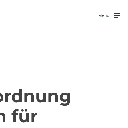
Menu
rordnung
 für